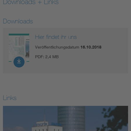
Downloads + Links
Assisted Living
Bui
Downloads
Electromobility
Inf
Hier findet ihr uns
Energy efficiency
Edu
Veröffentlichungsdatum
16.10.2018
PDF:
2,4 MB
Energy storage
Ren
Functional safety
Env
Links