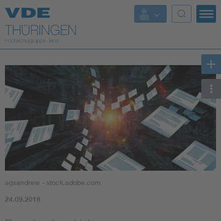
Top Themen
Fokusthemen
Energy
AI & Digital Trust
Health
Mobility
agsandrew - stock.adobe.com
Standards
24.09.2018
Weitere Themen