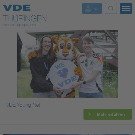
Top Themen
Fokusthemen
Energy
AI & Digital Trust
Health
Mobility
VDE Young Net
Mehr erfahren
Standards
Weitere Themen