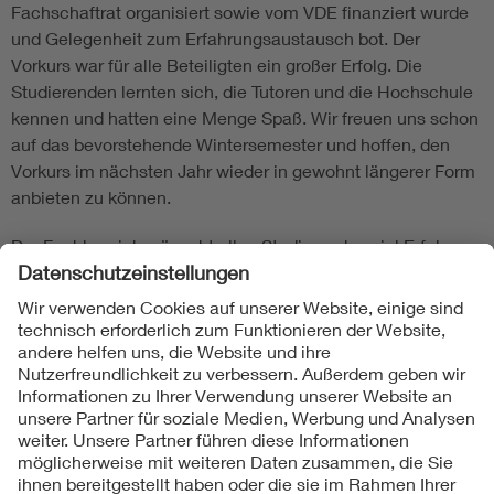
Fachschaftrat organisiert sowie vom VDE finanziert wurde
und Gelegenheit zum Erfahrungsaustausch bot. Der
Vorkurs war für alle Beteiligten ein großer Erfolg. Die
Studierenden lernten sich, die Tutoren und die Hochschule
kennen und hatten eine Menge Spaß. Wir freuen uns schon
auf das bevorstehende Wintersemester und hoffen, den
Vorkurs im nächsten Jahr wieder in gewohnt längerer Form
anbieten zu können.
Der Fachbereich wünscht allen Studierenden viel Erfolg
und Freude bei ihrem Studium an der EAH Jena!
Prof. Matthias Förster
Fachbereich ET/IT
Folgen Sie uns