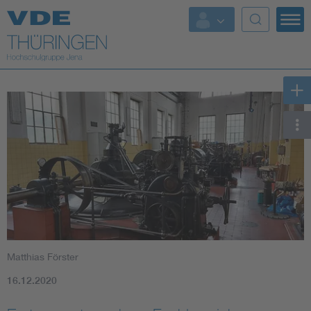
Top Themen
Fokusthemen
Energy
AI & Digital Trust
Health
Mobility
Matthias Förster
Standards
16.12.2020
Weitere Themen