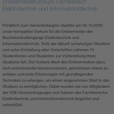
Erstsemestervorkurs Fachbereich
Elektrotechnik und Informationstechnik
Assisted Living
Bui
Electromobility
Inf
Pünktlich zum Semesterbeginn startete am 05.10.2020
unser kompakter Vorkurs für die Erstsemester des
Bachelorstudiengangs Elektrotechnik und
Energy efficiency
Edu
Informationstechnik. Trotz der aktuell schwierigen Situation
und unter Einhaltung aller Vorschriften nahmen 15
Energy storage
Ren
Studentinnen und Studenten zur Vorbereitung ihres
Studiums teil. Der Vorkurs dient den Erstsemestern dazu
Functional safety
Env
sich untereinander kennenzulernen, gemeinsam etwas zu
erleben und erste Erfahrungen mit grundlegenden
Techniken zu erlangen, um einen angenehmen Start in das
Studium zu ermöglichen. Dabei wurden sie von Mitgliedern
der VDE-Hochschulgruppe und Tutoren des Fachbereichs
Elektrotechnik und Informationstechnik begleitet und
unterstützt.