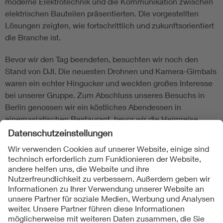
moderne Elektrotechnik und die Kommunikation zwischen
elektrischen Bauteilen präsentierten. Die vorgestellten
Lösungen zeigten, wie fortschrittlich und zukunftsorientiert
die Branche ist.
Bevor wir den Tag beendeten, besuchten wir noch den
Stand von DJI. Die neuesten Drohnen und Kamera-Gimbals
waren ein echter Hingucker und weckten großes Interesse
bei unserer Gruppe. Zum Abschluss unseres Besuchs in
Berlin genossen wir ein köstliches Abendessen in
einemasiatischen Restaurant, bevor wir die Heimreise
antraten.Die zwei Tage in Berlin waren voller spannender
Eindrücke und neuer Erkenntnisse. Wir danken dem VDE
Thüringen uns diese Möglichkeit gegeben zu haben.
Armen Mnatsakanyan
Folgen Sie uns