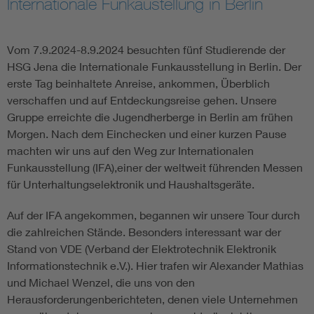
Internationale Funkaustellung in Berlin
Assisted Living
Bui
Vom 7.9.2024-8.9.2024 besuchten fünf Studierende der
Electromobility
Inf
HSG Jena die Internationale Funkausstellung in Berlin. Der
erste Tag beinhaltete Anreise, ankommen, Überblich
verschaffen und auf Entdeckungsreise gehen. Unsere
Energy efficiency
Edu
Gruppe erreichte die Jugendherberge in Berlin am frühen
Morgen. Nach dem Einchecken und einer kurzen Pause
Energy storage
Ren
machten wir uns auf den Weg zur Internationalen
Funkausstellung (IFA),einer der weltweit führenden Messen
Functional safety
Env
für Unterhaltungselektronik und Haushaltsgeräte.
Auf der IFA angekommen, begannen wir unsere Tour durch
die zahlreichen Stände. Besonders interessant war der
Stand von VDE (Verband der Elektrotechnik Elektronik
Informationstechnik e.V.). Hier trafen wir Alexander Mathias
und Michael Wenzel, die uns von den
Herausforderungenberichteten, denen viele Unternehmen