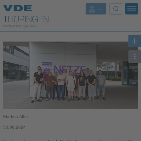
Top Themen
Fokusthemen
Energy
AI & Digital Trust
Health
Mobility
Markus Alter
Standards
30.08.2024
Weitere Themen