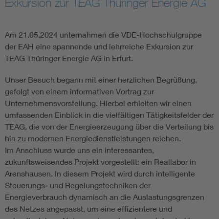
Exkursion zur TEAG Thüringer Energie AG
Assisted Living
Bui
Am 21.05.2024 unternahmen die VDE-Hochschulgruppe
Electromobility
Inf
der EAH eine spannende und lehrreiche Exkursion zur
TEAG Thüringer Energie AG in Erfurt.
Energy efficiency
Edu
Unser Besuch begann mit einer herzlichen Begrüßung,
gefolgt von einem informativen Vortrag zur
Energy storage
Ren
Unternehmensvorstellung. Hierbei erhielten wir einen
umfassenden Einblick in die vielfältigen Tätigkeitsfelder der
TEAG, die von der Energieerzeugung über die Verteilung bis
Functional safety
Env
hin zu modernen Energiedienstleistungen reichen.
Im Anschluss wurde uns ein interessantes,
zukunftsweisendes Projekt vorgestellt: ein Reallabor in
Arenshausen. In diesem Projekt wird durch intelligente
Steuerungs- und Regelungstechniken der
Energieverbrauch dynamisch an die Auslastungsgrenzen
des Netzes angepasst, um eine effizientere und