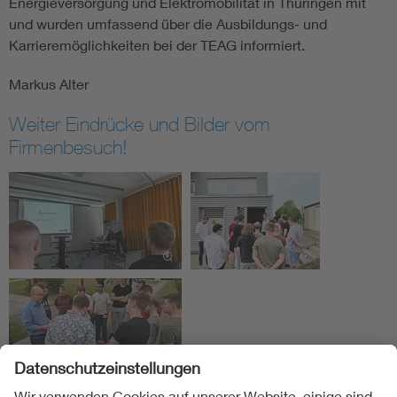
Energieversorgung und Elektromobilität in Thüringen mit
und wurden umfassend über die Ausbildungs- und
Karrieremöglichkeiten bei der TEAG informiert.
Markus Alter
Weiter Eindrücke und Bilder vom
Firmenbesuch!