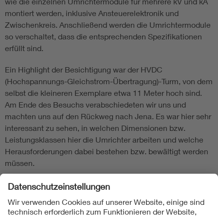
wie die einzelnen Umrichtermodule für mehrere kV und kA
montiert werden, inklusive Ansteuerelektronik und
Zwischenkreis. Anschließend werden die Umrichtermodule
so verschaltet, dass die entsprechenden Spezifikationen
erfüllt sind.
Ein Highlight der Besichtigung war der HVDC
(Hochspannungs-Gleichstrom-Übertragung)-Turm, von dem
selbst die kleineren Exemplare etwa 11 Meter hoch sind.
Am Ende des Besuchs verabschiedeten wir uns und
machten uns auf den Rückweg nach Jena. Es war hier sehr
interessant zu sehen, in welchen Dimensionen bzw.
Leistungsklassen hier die Umrichter arbeiten und welche
Herausforderungen dabei bestehen bzw. bewältigt werden
müssen.
Wir danken den Mitarbeiterinnen der Siemens Energy AG
für diesen faszinierenden Einblick und dem VDE Thüringen
für die Unterstützung.