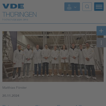
Top Themen
Fokusthemen
Energy
AI & Digital Trust
Health
Mobility
Matthias Förster
Standards
20.11.2024
Weitere Themen