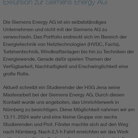
Exkursion zur Siemens Energy AG
Assisted Living
Bui
Die Siemens Energy AG ist ein selbstständiges
Electromobility
Inf
Unternehmen und nicht mit der Siemens AG zu
verwechseln. Das Portfolio erstreckt sich im Bereich der
Energietechnik von Netztechnologien (HVDC, Facts),
Energy efficiency
Edu
Turbinentechnik, Windkraftanlagen bis hin zu Techniken der
Energiewende. Gerade dafür spielen Themen der
Energy storage
Ren
Verfügbarkeit, Nachhaltigkeit und Erschwinglichkeit eine
große Rolle.
Functional safety
Env
Aktuell schreibt ein Studierender der HSG Jena seine
Masterarbeit bei der Siemens Energy AG. Durch diesen
Kontakt wurde uns angeboten, das Umrichterwerk in
Nürnberg zu besichtigen. Diese Möglichkeit nahmen wir am
13.11. 2024 wahr und eine kleine Gruppe von sechs
Studierenden und Prof. Förster machte sich auf den Weg
nach Nürnberg. Nach 2,5 h Fahrt erreichten wir das Werk